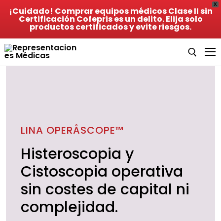
X
¡Cuidado! Comprar equipos médicos Clase II sin
Certificación Cofepris es un delito. Elija solo
productos certificados y evite riesgos.
Inicio
Acerca de Nosotros
LINA OPERÅSCOPE™
Histeroscopia y
Productos
Cistoscopia operativa
Lina Operascope
sin costes de capital ni
Lina Xcise
complejidad.
Lina Powerblade